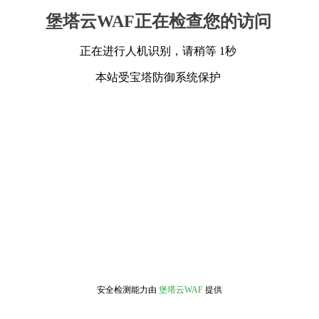
堡塔云WAF正在检查您的访问
正在进行人机识别，请稍等 1秒
本站受宝塔防御系统保护
安全检测能力由
堡塔云WAF
提供