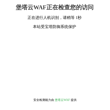
堡塔云WAF正在检查您的访问
正在进行人机识别，请稍等 1秒
本站受宝塔防御系统保护
安全检测能力由
堡塔云WAF
提供